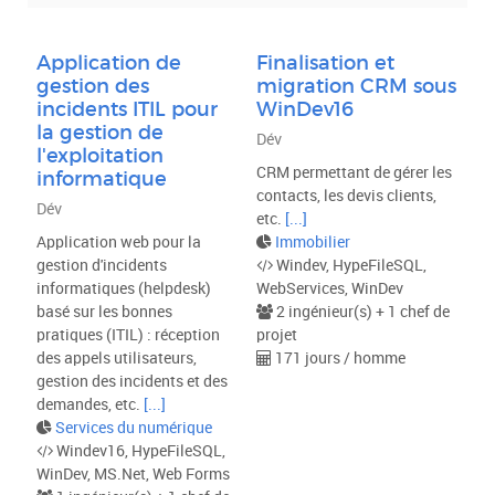
Métier
Application de
Finalisation et
gestion des
migration CRM sous
Type de projet
incidents ITIL pour
WinDev16
la gestion de
Dév
l'exploitation
CRM permettant de gérer les
informatique
VALIDER
contacts, les devis clients,
Dév
etc.
[...]
Application web pour la
Immobilier
gestion d'incidents
Windev, HypeFileSQL,
informatiques (helpdesk)
WebServices, WinDev
basé sur les bonnes
2 ingénieur(s) + 1 chef de
pratiques (ITIL) : réception
projet
des appels utilisateurs,
171 jours / homme
gestion des incidents et des
demandes, etc.
[...]
Services du numérique
Windev16, HypeFileSQL,
WinDev, MS.Net, Web Forms