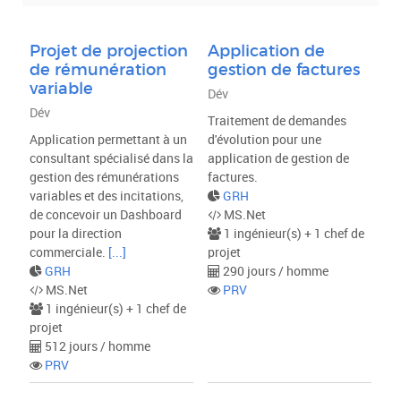
Métier
Projet de projection
Application de
de rémunération
gestion de factures
Type de projet
variable
Dév
Dév
Traitement de demandes
Application permettant à un
d'évolution pour une
VALIDER
consultant spécialisé dans la
application de gestion de
gestion des rémunérations
factures.
variables et des incitations,
GRH
de concevoir un Dashboard
MS.Net
pour la direction
1 ingénieur(s) + 1 chef de
commerciale.
[...]
projet
GRH
290 jours / homme
MS.Net
PRV
1 ingénieur(s) + 1 chef de
projet
512 jours / homme
PRV